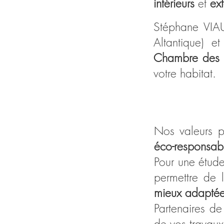
intérieurs
et
ex
Stéphane VI
Altantique) e
Chambre des 
votre habitat.
Nos valeurs p
éco-responsab
Pour une étud
permettre de 
mieux adapté
Partenaires d
de vos travaux