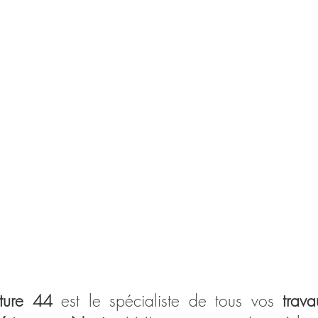
ALLIANCE
PEINTURE
44
ture 44
est le spécialiste de tous vos
trav