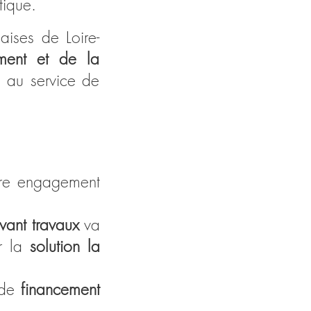
ntique.
aises de Loire-
iment et de la
e au service de
otre engagement
vant travaux
va
er la
solution la
 de
financement