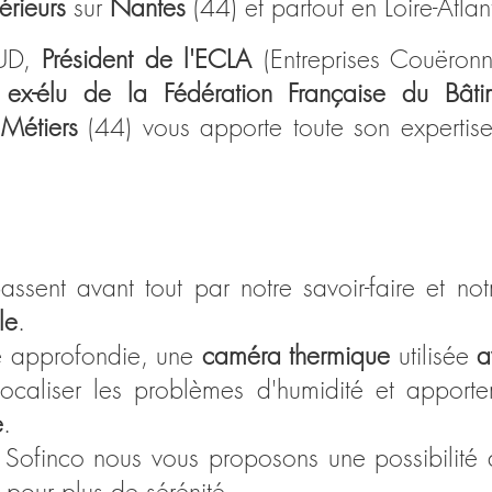
térieurs
sur
Nantes
(44) et partout en Loire-Atla
AUD,
Président de l'ECLA
(Entreprises Couëronn
t
ex-élu de la Fédération Française du Bât
Métiers
(44) vous apporte toute son expertis
assent avant tout par notre savoir-faire et n
le
.
e approfondie, une
caméra thermique
utilisée
a
localiser les problèmes d'humidité et apport
e
.
e Sofinco nous vous proposons une possibilité
 pour plus de sérénité.