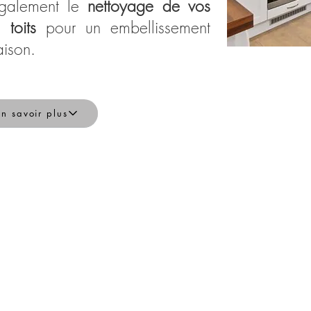
galement le
nettoyage de vos
os
toits
pour un embellissement
aison.
En savoir plus
Travaux
02
intérieurs