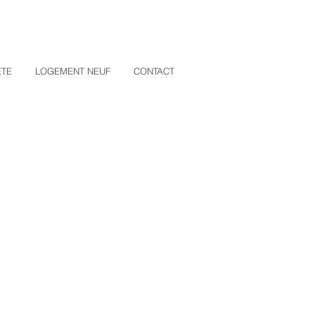
02.40.46.08.94
ETE
LOGEMENT NEUF
CONTACT